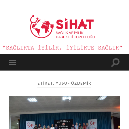
Sağlık
ve
İyilik
Hareketi
Toggle
Toggle
search
mobile
field
menu
ETIKET:
YUSUF ÖZDEMIR