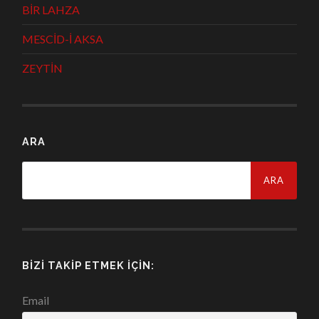
BİR LAHZA
MESCİD-İ AKSA
ZEYTİN
ARA
Arama:
BIZI TAKIP ETMEK İÇIN:
Email