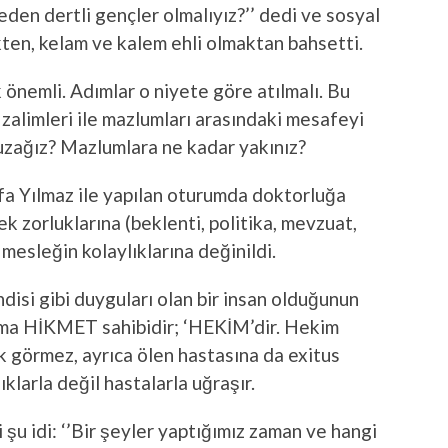
eden dertli gençler olmalıyız?’’ dedi ve sosyal
ten, kelam ve kalem ehli olmaktan bahsetti.
 önemli. Adımlar o niyete göre atılmalı. Bu
zalimleri ile mazlumları arasındaki mesafeyi
 uzağız? Mazlumlara ne kadar yakınız?
fa Yılmaz ile yapılan oturumda doktorluğa
k zorluklarına (beklenti, politika, mevzuat,
 mesleğin kolaylıklarına değinildi.
disi gibi duyguları olan bir insan olduğunun
 ama HİKMET sahibidir; ‘HEKİM’dir. Hekim
ak görmez, ayrıca ölen hastasına da exitus
klarla değil hastalarla uğraşır.
şu idi: ‘’Bir şeyler yaptığımız zaman ve hangi