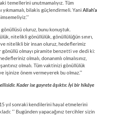
hlaki temellerini unutmamalıyız. Tüm
nı yıkmamalı, bilakis güçlendirmeli. Yani
Allah’a
imsemeliyiz.’’
T gönüllüsü oluruz, bunu konuştuk.
k, nitelikli gönüllülük, gönüllülüğün sınırı,
 ve nitelikli bir insan oluruz, hedeflerimiz
ir gönüllü olmayı piramite benzetti ve dedi ki:
, hedefleriniz olmalı, donanımlı olmalısınız,
aşantınız olmalı. Tüm vaktinizi gönüllülük
 ve işinize önem vermeyerek bu olmaz.’’
lisidir. Kader ise gayrete âşıktır. İyi bir hikâye
 yıl sonraki kendilerini hayal etmelerini
kladı: ‘’ Bugünden yapacağınız tercihler sizin