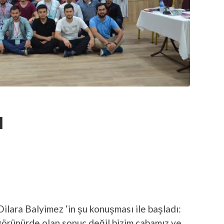
ı
Dilara Balyimez ‘in şu konuşması ile başladı:
görünürde olan sonuç değil bizim çabamız ve