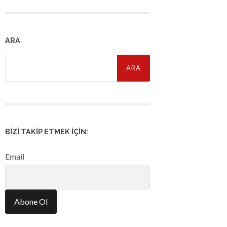
ARA
Arama:
BIZI TAKIP ETMEK İÇIN:
Email