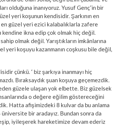
ları olduğuna inanıyoruz. Yusuf Genç’in bir
güzel yeri koşunun kendisidir. Şarkının en
en güzel yeri ezici kalabalıklarla zafere
ı kendine ikna edip çok olmak hiç değil.
ahip olmak değil. Yarıştıkların imkânlarına
el yeri koşuyu kazanmanın coşkusu bile değil,
sidir çünkü. ‘ biz şarkıya inanmayı hiç
lmazdı. Bıraksaydık şuan koşuya geçemezdik.
eden güzele ulaşan yok elbette. Biz güzelsek
insanlarında o değere eğilim göstereceğini
dik. Hatta afişimizdeki 8 kulvar da bu anlama
 üniversite bir aradayız. Bundan sonra da
şip, iyileşerek hareketimize devam ederiz