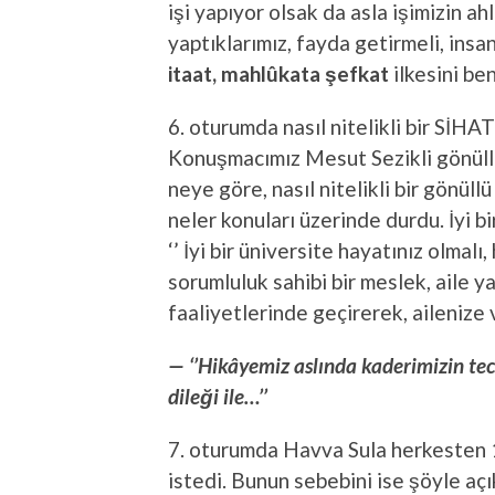
işi yapıyor olsak da asla işimizin a
yaptıklarımız, fayda getirmeli, insa
itaat, mahlûkata şefkat
ilkesini ben
6. oturumda nasıl nitelikli bir SİHA
Konuşmacımız Mesut Sezikli gönüllülü
neye göre, nasıl nitelikli bir gönüllü
neler konuları üzerinde durdu. İyi b
‘’ İyi bir üniversite hayatınız olmalı
sorumluluk sahibi bir meslek, aile y
faaliyetlerinde geçirerek, ailenize
— ‘’Hikâyemiz aslında kaderimizin tecel
dileği ile…’’
7. oturumda Havva Sula herkesten 15
istedi. Bunun sebebini ise şöyle açı