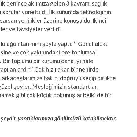
lık denince aklımıza gelen 3 kavram, sağlık
i sorular yöneltildi. İlk sunumda teknolojinin
i sarsan yenilikler üzerine konuşuldu. İkinci
ler ve tavsiyeler verildi.
lüğün tanımını şöyle yaptı: ‘’ Gönüllülük;
esine ve çok yakınındakilere toplumsal
. Bir toplumu bir kurumu daha iyi hale
pılanlardır.’’ Çok hızlı akan bir nehirde
 arkadaşlarımıza bakıp, doğruyu seçip birlikte
güzel şeyler. Mesleğimizin standartları
amak gibi çok küçük dokunuşlar belki de bir
 şeydir, yaptıklarımıza gönlümüzü katabilmektir.