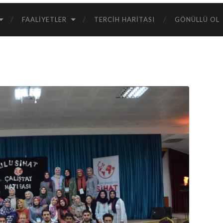
FAALIYETLER
TERCIH HARITASI
GÖNÜLLÜ OL