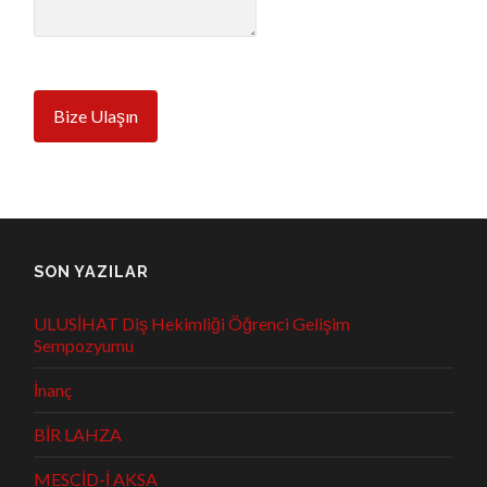
Bize Ulaşın
SON YAZILAR
ULUSİHAT Diş Hekimliği Öğrenci Gelişim
Sempozyumu
İnanç
BİR LAHZA
MESCİD-İ AKSA