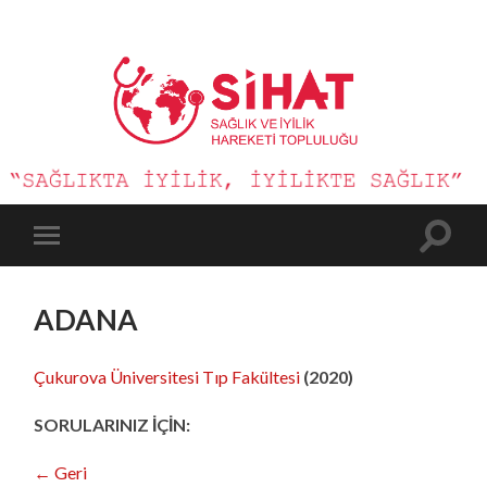
Sağlık
ve
İyilik
Hareketi
Toggle
Toggle
search
mobile
field
menu
ADANA
Çukurova Üniversitesi Tıp Fakültesi
(2020)
SORULARINIZ İÇİN:
← Geri