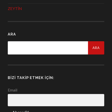
ZEYTİN
ARA
Arama:
BIZI TAKIP ETMEK İÇIN:
Email