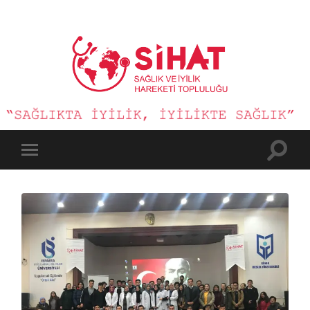
Sağlık
ve
İyilik
Hareketi
Toggle
Toggle
search
mobile
field
menu