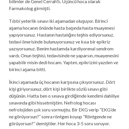
bilimler de Genel Cerrah’tı. Üçüncü hoca olarak
Farmakolog girmişti.
Tıbbi yeterlik sınavı iki aşamadan oluşuyor. Birinci
aşama hocanın önünde hasta başında hasta muayenesi
yapıyorsunuz. Hastanın hastalığını teşhis ediyorsunuz,
tedavi önerisinde bulunuyorsunuz ve kısa bir epikriz
yazıyorsunuz. Benim hastamda kardiyorenal sendrom
vardı. Onun teşhisi, tedavisinde ne yaparsın, muayenesini
yapabilir misin dedi hocam. Yaptım, epikrizini yazdım ve
birinci aşama bitti.
İkinci aşamada üç hocanın karşısına çıkıyorsunuz. Dört
kişi giriyorsunuz, dört kişi birlikte sözlü sınavı gibi
düşünün. Hatta ben o sınava girdiğimde kendimi dahiliye
sınavında gibi hissetmiştim. Nefrolog hocası
nefrolojiden çok soru sormuştu. Bir EKG verip “EKG’de
ne görüyorsun?” sonra röntgen koyup ”Röntgende ne
görüyorsun?” demiştiler. Her hoca 3-5 soru soruyor.