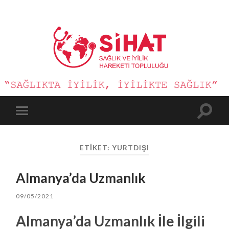
Sağlık
ve
İyilik
Hareketi
Toggle
Toggle
search
mobile
field
menu
ETIKET:
YURTDIŞI
Almanya’da Uzmanlık
09/05/2021
Almanya’da Uzmanlık İle İlgili