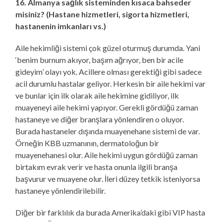
16. Almanya sağlık sisteminden kısaca bahseder
misiniz? (Hastane hizmetleri, sigorta hizmetleri,
hastanenin imkanları vs.)
Aile hekimliği sistemi çok güzel oturmuş durumda. Yani
‘benim burnum akıyor, başım ağrıyor, ben bir acile
gideyim’ olayı yok. Acillere olması gerektiği gibi sadece
acil durumlu hastalar geliyor. Herkesin bir aile hekimi var
ve bunlar için ilk olarak aile hekimine gidiliyor, ilk
muayeneyi aile hekimi yapıyor. Gerekli gördüğü zaman
hastaneye ve diğer branşlara yönlendiren o oluyor.
Burada hastaneler dışında muayenehane sistemi de var.
Örneğin KBB uzmanının, dermatoloğun bir
muayenehanesi olur. Aile hekimi uygun gördüğü zaman
birtakım evrak verir ve hasta onunla ilgili branşa
başvurur ve muayene olur. İleri düzey tetkik isteniyorsa
hastaneye yönlendirilebilir.
Diğer bir farklılık da burada Amerika’daki gibi VIP hasta