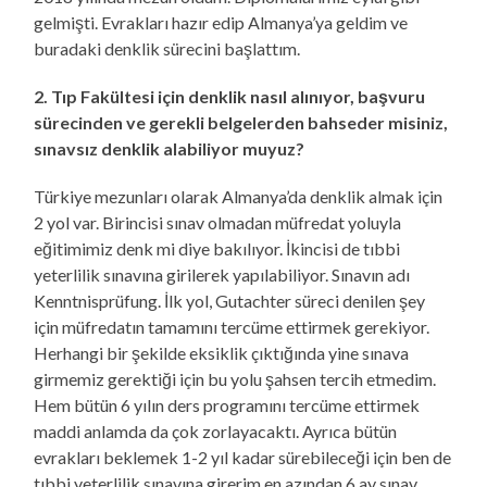
gelmişti. Evrakları hazır edip Almanya’ya geldim ve
buradaki denklik sürecini başlattım.
2. Tıp Fakültesi için denklik nasıl alınıyor, başvuru
sürecinden ve gerekli belgelerden bahseder misiniz,
sınavsız denklik alabiliyor muyuz?
Türkiye mezunları olarak Almanya’da denklik almak için
2 yol var. Birincisi sınav olmadan müfredat yoluyla
eğitimimiz denk mi diye bakılıyor. İkincisi de tıbbi
yeterlilik sınavına girilerek yapılabiliyor. Sınavın adı
Kenntnisprüfung. İlk yol, Gutachter süreci denilen şey
için müfredatın tamamını tercüme ettirmek gerekiyor.
Herhangi bir şekilde eksiklik çıktığında yine sınava
girmemiz gerektiği için bu yolu şahsen tercih etmedim.
Hem bütün 6 yılın ders programını tercüme ettirmek
maddi anlamda da çok zorlayacaktı. Ayrıca bütün
evrakları beklemek 1-2 yıl kadar sürebileceği için ben de
tıbbi yeterlilik sınavına girerim en azından 6 ay sınav