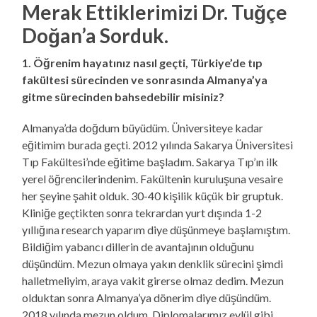
Merak Ettiklerimizi Dr. Tuğçe
Doğan’a Sorduk.
1. Öğrenim hayatınız nasıl geçti, Türkiye’de tıp
fakültesi sürecinden ve sonrasında Almanya’ya
gitme sürecinden bahsedebilir misiniz?
Almanya’da doğdum büyüdüm. Üniversiteye kadar
eğitimim burada geçti. 2012 yılında Sakarya Üniversitesi
Tıp Fakültesi’nde eğitime başladım. Sakarya Tıp’ın ilk
yerel öğrencilerindenim. Fakültenin kuruluşuna vesaire
her şeyine şahit olduk. 30-40 kişilik küçük bir gruptuk.
Kliniğe geçtikten sonra tekrardan yurt dışında 1-2
yıllığına research yaparım diye düşünmeye başlamıştım.
Bildiğim yabancı dillerin de avantajının olduğunu
düşündüm. Mezun olmaya yakın denklik sürecini şimdi
halletmeliyim, araya vakit girerse olmaz dedim. Mezun
olduktan sonra Almanya’ya dönerim diye düşündüm.
2018 yılında mezun oldum. Diplomalarımız eylül gibi