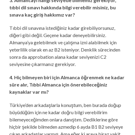
3. Almancayı hangi seviyede bilmemiz gerekiyor,
tıbbi dil sınavı hakkında bilgi verebilir misiniz, bu
sınava kaç giriş hakkımız var?
Tıbbi dil sınavına istediğiniz kadar girebiliyorsunuz,
diğeri gibi değil. Geçene kadar deneyebilirsiniz.
Almanya’ya gelebilmek ve çalışma izni alabilmek için
yeterlilik olarak en az B2 isteniyor. Denklik sürecinden
sonra da approbation alana kadar seviyenizi C2
seviyesine çıkarmanız gerekiyor.
4. Hiç bilmeyen biri için Almanca öğrenmek ne kadar
süre alır, Tıbbi Almanca için önerebileceğiniz
kaynaklar var mı?
Türkiye’den arkadaşlarla konuştum, ben burada doğup
büyüdüğüm için ne kadar doğru bilgi verebilirim
bilemeyeceğimden onlara danıştım. Dediklerine göre
hiçbir şekilde bilmeden azmedip 6 ayda B1 B2 seviyeye
çıkan arkadaşlar varmış. Ama eğer ki araya biraz vakit