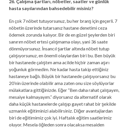
26. Çalışma şartları, nöbetler, saatler ve günlük
hasta sayılarından bahsedebilir misiniz?
En çok 7 nöbet tutuyorsunuz, bu her branş için geçerli. 7
nöbetin üzerinde tutarsanız hastane denetimi ceza
ödemek zorunda kalıyor. Bir de en güzel şeylerden biri
sanırım nöbet ertesi çalışmama olayı, yani 36 saate
dönmüyorsunuz. İnsancıl şartlar altında nöbet tutup
çalışıyorsunuz, en önemli olaylardan biri bu. Ben büyük
bir hastanede çalıştım ama acilde hiçbir zaman aşırı
yoğunluk görmedim. Ne kadar hasta takip ettiğiniz
hastaneye bağlı. Büyük bir hastanede çalışıyorsanız bu
20’nin üzerinde olabilir ama zaten onu size söylüyorlar
mülakatlara gittiğinizde. Eğer “Ben daha rahat çalışayım,
mesaiye kalmayayım.” diyorsanız da alternatif olarak
daha küçük hastanelerde çalışıp gayet rahat bir şekilde
uzmanlık eğitiminizi alabilirsiniz. Diğer avantajlardan
biri de eğitimimiz çok iyi. Haftalık eğitim saatlerimiz
oluyor. Mesela öğleden sonra olacaksa mesaiden