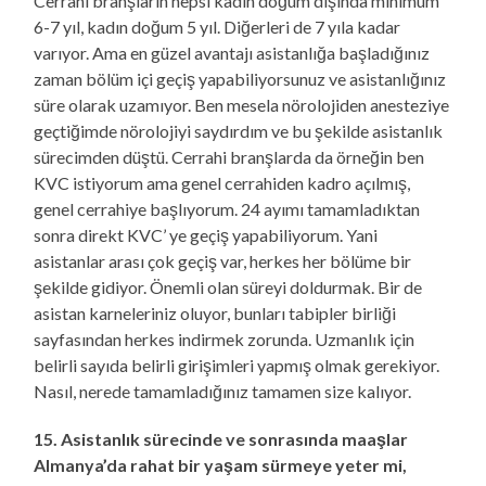
Cerrahi branşların hepsi kadın doğum dışında minimum
6-7 yıl, kadın doğum 5 yıl. Diğerleri de 7 yıla kadar
varıyor. Ama en güzel avantajı asistanlığa başladığınız
zaman bölüm içi geçiş yapabiliyorsunuz ve asistanlığınız
süre olarak uzamıyor. Ben mesela nörolojiden anesteziye
geçtiğimde nörolojiyi saydırdım ve bu şekilde asistanlık
sürecimden düştü. Cerrahi branşlarda da örneğin ben
KVC istiyorum ama genel cerrahiden kadro açılmış,
genel cerrahiye başlıyorum. 24 ayımı tamamladıktan
sonra direkt KVC’ ye geçiş yapabiliyorum. Yani
asistanlar arası çok geçiş var, herkes her bölüme bir
şekilde gidiyor. Önemli olan süreyi doldurmak. Bir de
asistan karneleriniz oluyor, bunları tabipler birliği
sayfasından herkes indirmek zorunda. Uzmanlık için
belirli sayıda belirli girişimleri yapmış olmak gerekiyor.
Nasıl, nerede tamamladığınız tamamen size kalıyor.
15. Asistanlık sürecinde ve sonrasında maaşlar
Almanya’da rahat bir yaşam sürmeye yeter mi,