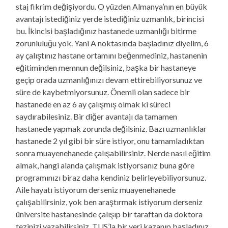
staj fikrim değişiyordu. O yüzden Almanya’nın en büyük
avantajı istediğiniz yerde istediğiniz uzmanlık, birincisi
bu. İkincisi başladığınız hastanede uzmanlığı bitirme
zorunluluğu yok. Yani A noktasında başladınız diyelim, 6
ay çalıştınız hastane ortamını beğenmediniz, hastanenin
eğitiminden memnun değilsiniz, başka bir hastaneye
geçip orada uzmanlığınızı devam ettirebiliyorsunuz ve
süre de kaybetmiyorsunuz. Önemli olan sadece bir
hastanede en az 6 ay çalışmış olmak ki süreci
saydırabilesiniz. Bir diğer avantajı da tamamen
hastanede yapmak zorunda değilsiniz. Bazı uzmanlıklar
hastanede 2 yıl gibi bir süre istiyor, onu tamamladıktan
sonra muayenehanede çalışabilirsiniz. Nerde nasıl eğitim
almak, hangi alanda çalışmak istiyorsanız buna göre
programınızı biraz daha kendiniz belirleyebiliyorsunuz.
Aile hayatı istiyorum derseniz muayenehanede
çalışabilirsiniz, yok ben araştırmak istiyorum derseniz
üniversite hastanesinde çalışıp bir taraftan da doktora
tezinizi yazabilirsiniz. TUS’la bir yeri kazanıp başladınız