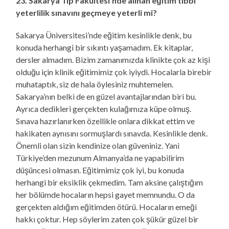
23. Sakarya Tıp Fakültesi’nde alınan eğitim tıbbi
yeterlilik sınavını geçmeye yeterli mi?
Sakarya Üniversitesi’nde eğitim kesinlikle denk, bu
konuda herhangi bir sıkıntı yaşamadım. Ek kitaplar,
dersler almadım. Bizim zamanımızda klinikte çok az kişi
olduğu için klinik eğitimimiz çok iyiydi. Hocalarla birebir
muhataptık, siz de hala öylesiniz muhtemelen.
Sakarya’nın belki de en güzel avantajlarından biri bu.
Ayrıca dedikleri gerçekten kulağımıza küpe olmuş.
Sınava hazırlanırken özellikle onlara dikkat ettim ve
hakikaten aynısını sormuşlardı sınavda. Kesinlikle denk.
Önemli olan sizin kendinize olan güveniniz. Yani
Türkiye’den mezunum Almanya’da ne yapabilirim
düşüncesi olmasın. Eğitimimiz çok iyi, bu konuda
herhangi bir eksiklik çekmedim. Tam aksine çalıştığım
her bölümde hocaların hepsi gayet memnundu. O da
gerçekten aldığım eğitimden ötürü. Hocaların emeği
hakkı çoktur. Hep söylerim zaten çok şükür güzel bir