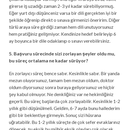
girerse iş uzadığı zaman 2-3 yıl kadar sürebiliyormuş.
Eğer yurt dışı düşünceniz varsa bir dili gerçekten iyi bir
şekilde öğrenip direkt o sınava girmenizi öneririm. Diğer
türlü araya süre girdiği zaman hem dili unutuyorsunuz
hem pratiğiniz gelişmiyor. Kendinize hedef belirleyip 6
ay boyunca bir dile odaklanıp o sınavı verebilirsiniz.
5. Başvuru sürecinde sizi zorlayan şeyler oldu mu,
bu süreç ortalama ne kadar sürüyor?
En zorlayıcı süreç bence sabır. Kesinlikle sabır. Bir yanda
mezun oluyorsunuz, tamam ben mezun oldum, doktor
oldum diyorsunuz sonra buraya geliyorsunuz ve hiçbir
şey kabul olmuyor. Ne denkliğiniz var ne hekimliğiniz
geçerli. Bu süreç başlarda çok zorlayabilir. Kesinlikle 1-2
yıllık gibi düşünülmeli. Geldim, 6-7 ayda bunu hallederim
gibi bir beklentiye girmeyin. Sonuç sizi hüsrana
uğratabilir. Bu 1-2 yıllık süreçte de çok sefer evraklarınız
dönecek, şu eksik bu mühür eksik olayları çok olacak.