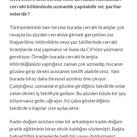
cerrahi bölümünde uzmanlık yapılabilir mi, şartlar
nelerdir?
Türkiye’dekinin tam tersine burada cerrahi branşlar çok
revaçta bu yüzden cerrahiye girmek gerçekten zor.
Stajyerlikte, intörnlükte veya yaz tatillerinde cerrahi
branşlarda staj yapmanız ve bunu da CV’nize yazmanız
gerekiyor. Örneğin burada cerrahi branşta
intörnlüğünüzü yaptığınız zaman çok azmedip, hocanın
gözüne girip direkt asistanlık teklifi alabilirsiniz. Yani
burada biraz daha bireysel azminiz öne çıkıyor.
Çalıştığınız, uzmanların gözüne girdiğiniz takdirde onlar
zaten direkt iş teklifiyle geliyor. Bu yüzden böyle bir şey
istiyorsanız gelin, uğraşın. Siz çaba gösterdiğiniz
takdirde o kapılar size açılacaktır.
Kadın doğum asistanı olan bir arkadaşım kadın doğum
pratik eğitiminin biraz eksik kaldığını söylemişti. Başta
bahsettiğim karnelerde belli bir sayıyı doldurmanız