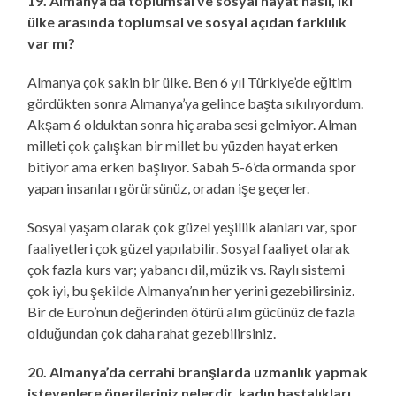
19. Almanya’da toplumsal ve sosyal hayat nasıl, iki
ülke arasında toplumsal ve sosyal açıdan farklılık
var mı?
Almanya çok sakin bir ülke. Ben 6 yıl Türkiye’de eğitim
gördükten sonra Almanya’ya gelince başta sıkılıyordum.
Akşam 6 olduktan sonra hiç araba sesi gelmiyor. Alman
milleti çok çalışkan bir millet bu yüzden hayat erken
bitiyor ama erken başlıyor. Sabah 5-6’da ormanda spor
yapan insanları görürsünüz, oradan işe geçerler.
Sosyal yaşam olarak çok güzel yeşillik alanları var, spor
faaliyetleri çok güzel yapılabilir. Sosyal faaliyet olarak
çok fazla kurs var; yabancı dil, müzik vs. Raylı sistemi
çok iyi, bu şekilde Almanya’nın her yerini gezebilirsiniz.
Bir de Euro’nun değerinden ötürü alım gücünüz de fazla
olduğundan çok daha rahat gezebilirsiniz.
20. Almanya’da cerrahi branşlarda uzmanlık yapmak
isteyenlere önerileriniz nelerdir, kadın hastalıkları