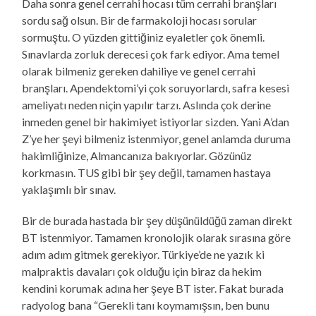
Daha sonra genel cerrahi hocası tüm cerrahi branşları
sordu sağ olsun. Bir de farmakoloji hocası sorular
sormuştu. O yüzden gittiğiniz eyaletler çok önemli.
Sınavlarda zorluk derecesi çok fark ediyor. Ama temel
olarak bilmeniz gereken dahiliye ve genel cerrahi
branşları. Apendektomi’yi çok soruyorlardı, safra kesesi
ameliyatı neden niçin yapılır tarzı. Aslında çok derine
inmeden genel bir hakimiyet istiyorlar sizden. Yani A’dan
Z’ye her şeyi bilmeniz istenmiyor, genel anlamda duruma
hakimliğinize, Almancanıza bakıyorlar. Gözünüz
korkmasın. TUS gibi bir şey değil, tamamen hastaya
yaklaşımlı bir sınav.
Bir de burada hastada bir şey düşünüldüğü zaman direkt
BT istenmiyor. Tamamen kronolojik olarak sırasına göre
adım adım gitmek gerekiyor. Türkiye’de ne yazık ki
malpraktis davaları çok olduğu için biraz da hekim
kendini korumak adına her şeye BT ister. Fakat burada
radyolog bana “Gerekli tanı koymamışsın, ben bunu