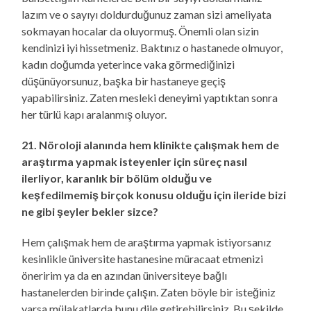
lazım ve o sayıyı doldurduğunuz zaman sizi ameliyata
sokmayan hocalar da oluyormuş. Önemli olan sizin
kendinizi iyi hissetmeniz. Baktınız o hastanede olmuyor,
kadın doğumda yeterince vaka görmediğinizi
düşünüyorsunuz, başka bir hastaneye geçiş
yapabilirsiniz. Zaten mesleki deneyimi yaptıktan sonra
her türlü kapı aralanmış oluyor.
21. Nöroloji alanında hem klinikte çalışmak hem de
araştırma yapmak isteyenler için süreç nasıl
ilerliyor, karanlık bir bölüm olduğu ve
keşfedilmemiş birçok konusu olduğu için ileride bizi
ne gibi şeyler bekler sizce?
Hem çalışmak hem de araştırma yapmak istiyorsanız
kesinlikle üniversite hastanesine müracaat etmenizi
öneririm ya da en azından üniversiteye bağlı
hastanelerden birinde çalışın. Zaten böyle bir isteğiniz
varsa mülakatlarda bunu dile getirebilirsiniz. Bu şekilde