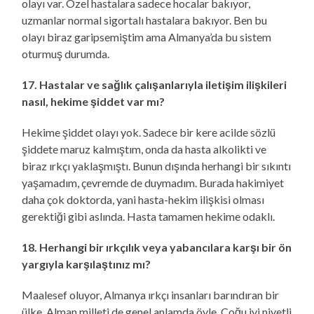
olayı var. Özel hastalara sadece hocalar bakıyor,
uzmanlar normal sigortalı hastalara bakıyor. Ben bu
olayı biraz garipsemiştim ama Almanya’da bu sistem
oturmuş durumda.
17. Hastalar ve sağlık çalışanlarıyla iletişim ilişkileri
nasıl, hekime şiddet var mı?
Hekime şiddet olayı yok. Sadece bir kere acilde sözlü
şiddete maruz kalmıştım, onda da hasta alkolikti ve
biraz ırkçı yaklaşmıştı. Bunun dışında herhangi bir sıkıntı
yaşamadım, çevremde de duymadım. Burada hakimiyet
daha çok doktorda, yani hasta-hekim ilişkisi olması
gerektiği gibi aslında. Hasta tamamen hekime odaklı.
18. Herhangi bir ırkçılık veya yabancılara karşı bir ön
yargıyla karşılaştınız mı?
Maalesef oluyor, Almanya ırkçı insanları barındıran bir
ülke, Alman milleti de genel anlamda öyle. Çoğu iyi niyetli