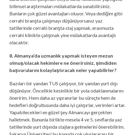
bilimsel araştırmaları mülakatlarda sunabilirsiniz.
Bunların çok güzel avantajları oluyor. Veya dediğim gibi
cerrahi branşta çalışmayı düşünüyorsanız yaz
tatillerinde cerrahi branşta staj yapmak, erasmusta
cerrahi klinikte çalışmak yine mülakatlarda avantajlı
olacaktır.
8. Almanya’da uzmanlık yapmak isteyen mezun
olmuş/olacak hekimlere ne önerirsiniz, şimdiden
başvurularını kolaylaştıracak neler yapabilirler?
Bazıları bir yandan TUS çalışıyor, bir yandan yurt dışı
düşünüyor. Öncelikle kesinlikle bir yola odaklanmalarını
öneririm. Hem daha az yıpranırlar bu süreçte hem de
hedefleri doğrultusunda daha iyi çalışırlar, verimleri artar.
Yapabilecekleri en güzel şey Almancayı gerçekten
halletmek. Bununla birlikte mesela 4 ve 5. sınıflarda yaz
tatillerinde yurt dışında stajlara gelmelerini önerebilirim.
Sakarya Üniversitesi bu konuda çok uluslararası bir