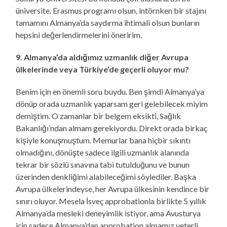
üniversite. Erasmus programı olsun, intörnken bir stajını
tamamını Almanya’da saydırma ihtimali olsun bunların
hepsini değerlendirmelerini öneririm.
9. Almanya’da aldığımız uzmanlık diğer Avrupa
ülkelerinde veya Türkiye’de geçerli oluyor mu?
Benim için en önemli soru buydu. Ben şimdi Almanya’ya
dönüp orada uzmanlık yaparsam geri gelebilecek miyim
demiştim. O zamanlar bir belgem eksikti, Sağlık
Bakanlığı’ndan almam gerekiyordu. Direkt orada birkaç
kişiyle konuşmuştum. Memurlar bana hiçbir sıkıntı
olmadığını, dönüşte sadece ilgili uzmanlık alanında
tekrar bir sözlü sınavına tabi tutulduğunu ve bunun
üzerinden denkliğimi alabileceğimi söylediler. Başka
Avrupa ülkelerindeyse, her Avrupa ülkesinin kendince bir
sınırı oluyor. Mesela İsveç approbationla birlikte 5 yıllık
Almanya’da mesleki deneyimlik istiyor, ama Avusturya
için sadece Almanya’dan approbation almamız yeterli