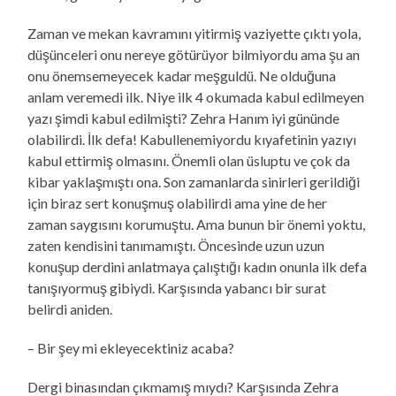
Zaman ve mekan kavramını yitirmiş vaziyette çıktı yola,
düşünceleri onu nereye götürüyor bilmiyordu ama şu an
onu önemsemeyecek kadar meşguldü. Ne olduğuna
anlam veremedi ilk. Niye ilk 4 okumada kabul edilmeyen
yazı şimdi kabul edilmişti? Zehra Hanım iyi gününde
olabilirdi. İlk defa! Kabullenemiyordu kıyafetinin yazıyı
kabul ettirmiş olmasını. Önemli olan üsluptu ve çok da
kibar yaklaşmıştı ona. Son zamanlarda sinirleri gerildiği
için biraz sert konuşmuş olabilirdi ama yine de her
zaman saygısını korumuştu. Ama bunun bir önemi yoktu,
zaten kendisini tanımamıştı. Öncesinde uzun uzun
konuşup derdini anlatmaya çalıştığı kadın onunla ilk defa
tanışıyormuş gibiydi. Karşısında yabancı bir surat
belirdi aniden.
– Bir şey mi ekleyecektiniz acaba?
Dergi binasından çıkmamış mıydı? Karşısında Zehra