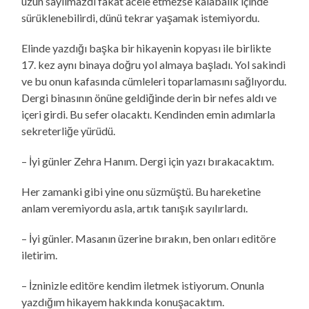
uzun sayılmazdı fakat acele etmezse kalabalık içinde
sürüklenebilirdi, dünü tekrar yaşamak istemiyordu.
Elinde yazdığı başka bir hikayenin kopyası ile birlikte
17. kez aynı binaya doğru yol almaya başladı. Yol sakindi
ve bu onun kafasında cümleleri toparlamasını sağlıyordu.
Dergi binasının önüne geldiğinde derin bir nefes aldı ve
içeri girdi. Bu sefer olacaktı. Kendinden emin adımlarla
sekreterliğe yürüdü.
– İyi günler Zehra Hanım. Dergi için yazı bırakacaktım.
Her zamanki gibi yine onu süzmüştü. Bu hareketine
anlam veremiyordu asla, artık tanışık sayılırlardı.
– İyi günler. Masanın üzerine bırakın, ben onları editöre
iletirim.
– İzninizle editöre kendim iletmek istiyorum. Onunla
yazdığım hikayem hakkında konuşacaktım.