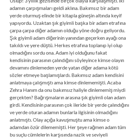
Üslup! 3 yıllık gezisinde birçok olayla karşılaşmıştı. İki
adamın çarpışmaları geldi aklına. Bakımsız bir adam
yerde oturmuş elinde bir kitapla güneşin altında keyif
yapıyordu. Uzaktan şık giyimli başka bir adam etrafına
çarpa çarpa diğer adamın olduğu yöne doğru geliyordu.
Şık giyimli adam diğerinin yanından geçerken ayağı ona
takıldı ve yere düştü. Herkes etrafına toplanıp iyi olup
olmadığını sordu ona. Adam iyi olduğunu fakat
kendisinin parasının çalındığını söyleyince kimse olayın
devamını dinlemeden yerde yatan diğer adama kötü
sözler etmeye başlamışlardı. Bakımsız adam kendisini
anlatmaya çalışmıştı ama kimse dinlememişti. Acaba
Zehra Hanım da onu bakımsız haliyle dinlememiş miydi
gerçekten? Bağrışmaların arasına şık giyimli olan adam
girdi. Kendisinin parasının çok ileride bir yerde çalındığını
ve yerde oturan adamın bunlarla ilgisinin olmadığını
anlatmıştı. Olay açığa kavuşmuştu ama kimse o
adamdan özür dilememişti. Her şeye rağmen adam tüm
bu suçlu cümlelerin karşısında nazik ve seviyeli