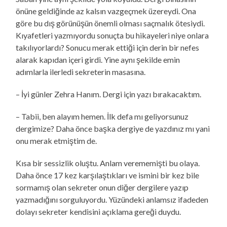
önüne geldiğinde az kalsın vazgeçmek üzereydi. Ona
göre bu dış görünüşün önemli olması saçmalık ötesiydi.
Kıyafetleri yazmıyordu sonuçta bu hikayeleri niye onlara
takılıyorlardı? Sonucu merak ettiği için derin bir nefes
alarak kapıdan içeri girdi. Yine aynı şekilde emin
adımlarla ilerledi sekreterin masasına.
– İyi günler Zehra Hanım. Dergi için yazı bırakacaktım.
– Tabii, ben alayım hemen. İlk defa mı geliyorsunuz
dergimize? Daha önce başka dergiye de yazdınız mı yani
onu merak etmiştim de.
Kısa bir sessizlik oluştu. Anlam verememişti bu olaya.
Daha önce 17 kez karşılaştıkları ve ismini bir kez bile
sormamış olan sekreter onun diğer dergilere yazıp
yazmadığını sorguluyordu. Yüzündeki anlamsız ifadeden
dolayı sekreter kendisini açıklama gereği duydu.