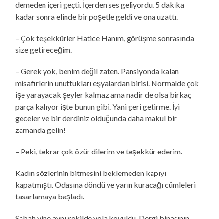
demeden içeri geçti. İçerden ses geliyordu. 5 dakika
kadar sonra elinde bir poşetle geldi ve ona uzattı.
– Çok teşekkürler Hatice Hanım, görüşme sonrasında
size getireceğim.
– Gerek yok, benim değil zaten. Pansiyonda kalan
misafirlerin unuttukları eşyalardan birisi. Normalde çok
işe yarayacak şeyler kalmaz ama nadir de olsa birkaç
parça kalıyor işte bunun gibi. Yani geri getirme. İyi
geceler ve bir derdiniz olduğunda daha makul bir
zamanda gelin!
– Peki, tekrar çok özür dilerim ve teşekkür ederim.
Kadın sözlerinin bitmesini beklemeden kapıyı
kapatmıştı. Odasına döndü ve yarın kuracağı cümleleri
tasarlamaya başladı.
Sabah yine aynı şekilde yola koyuldu. Dergi binasının