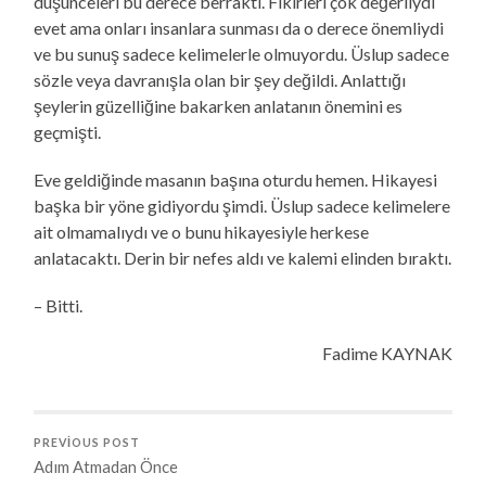
düşünceleri bu derece berraktı. Fikirleri çok değerliydi
evet ama onları insanlara sunması da o derece önemliydi
ve bu sunuş sadece kelimelerle olmuyordu. Üslup sadece
sözle veya davranışla olan bir şey değildi. Anlattığı
şeylerin güzelliğine bakarken anlatanın önemini es
geçmişti.
Eve geldiğinde masanın başına oturdu hemen. Hikayesi
başka bir yöne gidiyordu şimdi. Üslup sadece kelimelere
ait olmamalıydı ve o bunu hikayesiyle herkese
anlatacaktı. Derin bir nefes aldı ve kalemi elinden bıraktı.
– Bitti.
Fadime KAYNAK
PREVIOUS POST
Adım Atmadan Önce