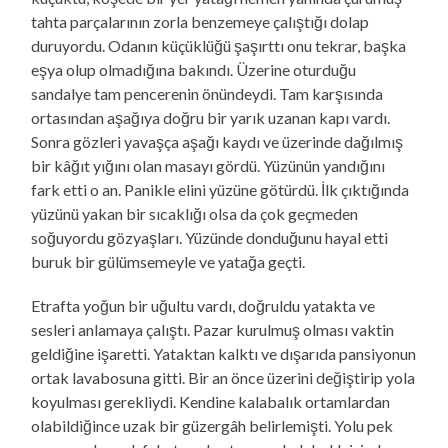
tahta parçalarının zorla benzemeye çalıştığı dolap
duruyordu. Odanın küçüklüğü şaşırttı onu tekrar, başka
eşya olup olmadığına bakındı. Üzerine oturduğu
sandalye tam pencerenin önündeydi. Tam karşısında
ortasından aşağıya doğru bir yarık uzanan kapı vardı.
Sonra gözleri yavaşça aşağı kaydı ve üzerinde dağılmış
bir kâğıt yığını olan masayı gördü. Yüzünün yandığını
fark etti o an. Panikle elini yüzüne götürdü. İlk çıktığında
yüzünü yakan bir sıcaklığı olsa da çok geçmeden
soğuyordu gözyaşları. Yüzünde donduğunu hayal etti
buruk bir gülümsemeyle ve yatağa geçti.
Etrafta yoğun bir uğultu vardı, doğruldu yatakta ve
sesleri anlamaya çalıştı. Pazar kurulmuş olması vaktin
geldiğine işaretti. Yataktan kalktı ve dışarıda pansiyonun
ortak lavabosuna gitti. Bir an önce üzerini değiştirip yola
koyulması gerekliydi. Kendine kalabalık ortamlardan
olabildiğince uzak bir güzergâh belirlemişti. Yolu pek