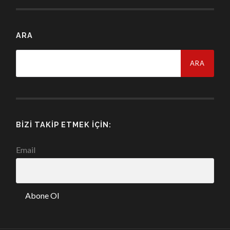
ARA
Arama:
BIZI TAKIP ETMEK İÇIN:
Email