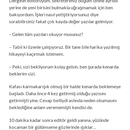
Derginin editörüyüm. Sekreterimiz doğum iznine ayrıldı
yerine de yeni birisini bulmakla uğraşmamak için ben
bakıyordum. İşleri nasıl yetiştiriyorsunuz diye
sorabilirsiniz fakat çok kayda değer yazılar gelmiyor.
– Gelen tüm yazıları okuyor musunuz?
– Tabii ki özenle çalışıyoruz. Bir tane bile harika yazılmış
hikayeyi kaçırmak istemem.
– Peki, sizi bekliyorum kolay gelsin, ben şurada kenarda
beklerim sizi.
Kafası karmakarışık olmuş bir halde kenarda beklemeye
başladı. Daha önce 4 kez getirmiş olduğu yazısını
getirmişti yine. Cevap belliydi aslında neden okumasını
beklediğine anlam verememişti kendisi de.
10 dakika kadar sonra editör geldi yanına, yüzünde
kocaman bir gülümseme gözlerinde ışıklar…