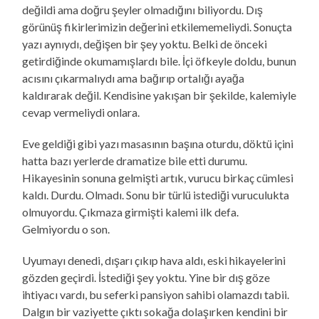
değildi ama doğru şeyler olmadığını biliyordu. Dış
görünüş fikirlerimizin değerini etkilememeliydi. Sonuçta
yazı aynıydı, değişen bir şey yoktu. Belki de önceki
getirdiğinde okumamışlardı bile. İçi öfkeyle doldu, bunun
acısını çıkarmalıydı ama bağırıp ortalığı ayağa
kaldırarak değil. Kendisine yakışan bir şekilde, kalemiyle
cevap vermeliydi onlara.
Eve geldiği gibi yazı masasının başına oturdu, döktü içini
hatta bazı yerlerde dramatize bile etti durumu.
Hikayesinin sonuna gelmişti artık, vurucu birkaç cümlesi
kaldı. Durdu. Olmadı. Sonu bir türlü istediği vuruculukta
olmuyordu. Çıkmaza girmişti kalemi ilk defa.
Gelmiyordu o son.
Uyumayı denedi, dışarı çıkıp hava aldı, eski hikayelerini
gözden geçirdi. İstediği şey yoktu. Yine bir dış göze
ihtiyacı vardı, bu seferki pansiyon sahibi olamazdı tabii.
Dalgın bir vaziyette çıktı sokağa dolaşırken kendini bir