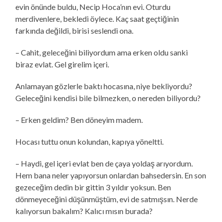
evin önünde buldu, Necip Hoca’nın evi. Oturdu
merdivenlere, bekledi öylece. Kaç saat geçtiğinin
farkında değildi, birisi seslendi ona.
– Cahit, geleceğini biliyordum ama erken oldu sanki
biraz evlat. Gel girelim içeri.
Anlamayan gözlerle baktı hocasına, niye bekliyordu?
Geleceğini kendisi bile bilmezken, o nereden biliyordu?
– Erken geldim? Ben döneyim madem.
Hocası tuttu onun kolundan, kapıya yöneltti.
– Haydi, gel içeri evlat ben de çaya yoldaş arıyordum.
Hem bana neler yapıyorsun onlardan bahsedersin. En son
gezeceğim dedin bir gittin 3 yıldır yoksun. Ben
dönmeyeceğini düşünmüştüm, evi de satmışsın. Nerde
kalıyorsun bakalım? Kalıcı mısın burada?