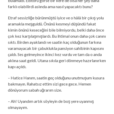
bulamadı. Editörü görse bir kere de olsa her şey daha
farklı olabilirdi aslında ama nasıl yapacaktı bunu?
Etraf sessizliğe bürünmüştü iyice ve o hâlâ bir çıkış yolu
aramakla meşguldü. Önünü kesmeyi düşündü fakat
kimin önünü keseceğini bile bilmiyordu, belki daha önce
çok kez karşılaşmışlardı. Bu ihtimal onun daha çok canını
sıktı. Birden ayaklandı ve saatin kaç olduğunun farkına
varamayacak bir çabuklukla pansiyon sahibinin kapısını
çaldı. Ses gelmeyince ikinci kez vurdu ve tam da o anda
aklına saat geldi. Utana sıkıla geri dönmeye hazırlanırken
kapı açıldı.
– Hatice Hanım, saatin geç olduğunu unutmuşum kusura
bakmayın. Rahatsız ettim sizi gece gece. Hemen
dönüyorum sabah uğrarım size.
– Ah! Uyandım artık söyleyin de boş yere uyanmış
olmayayım.