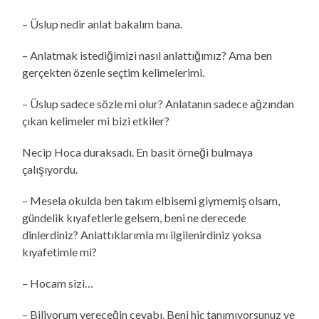
– Üslup nedir anlat bakalım bana.
– Anlatmak istediğimizi nasıl anlattığımız? Ama ben
gerçekten özenle seçtim kelimelerimi.
– Üslup sadece sözle mi olur? Anlatanın sadece ağzından
çıkan kelimeler mi bizi etkiler?
Necip Hoca duraksadı. En basit örneği bulmaya
çalışıyordu.
– Mesela okulda ben takım elbisemi giymemiş olsam,
gündelik kıyafetlerle gelsem, beni ne derecede
dinlerdiniz? Anlattıklarımla mı ilgilenirdiniz yoksa
kıyafetimle mi?
– Hocam sizi…
– Biliyorum vereceğin cevabı. Beni hiç tanımıyorsunuz ve