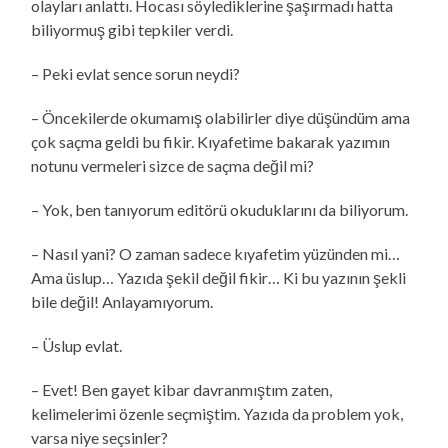
olayları anlattı. Hocası söylediklerine şaşırmadı hatta
biliyormuş gibi tepkiler verdi.
– Peki evlat sence sorun neydi?
– Öncekilerde okumamış olabilirler diye düşündüm ama
çok saçma geldi bu fikir. Kıyafetime bakarak yazımın
notunu vermeleri sizce de saçma değil mi?
– Yok, ben tanıyorum editörü okuduklarını da biliyorum.
– Nasıl yani? O zaman sadece kıyafetim yüzünden mi…
Ama üslup… Yazıda şekil değil fikir… Ki bu yazının şekli
bile değil! Anlayamıyorum.
– Üslup evlat.
– Evet! Ben gayet kibar davranmıştım zaten,
kelimelerimi özenle seçmiştim. Yazıda da problem yok,
varsa niye seçsinler?