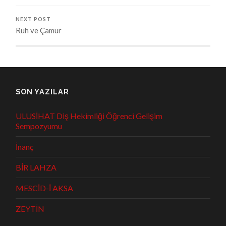
NEXT POST
Ruh ve Çamur
SON YAZILAR
ULUSİHAT Diş Hekimliği Öğrenci Gelişim
Sempozyumu
İnanç
BİR LAHZA
MESCİD-İ AKSA
ZEYTİN