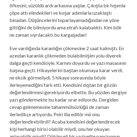
öfkesini, süzüldü ardı arkasına yaşlar. Çıkışta bir hışımla
çöpe attı elindekileri ve koşar adımlarla uzaklaştı
binadan. Düşüncelerini toparlayamadığından ne yöne
gittiğini de bilmiyordu ama etrafı kalabalıktı. Kim bilir
ne zaman sıyrılacaktı bu kargaşadan!
Eve vardığında karanlığın çökmesine 2 saat kalmıştı. En
azından karanlık çökmeden bulabilmişim yolu diyerek
dalga geçti kendisiyle. Karnını doyurdu ve yazı masasının
başına geçti. Hikayelerini baştan okumaya karar verdi,
ne eksik görmeliydi. 5 hikaye sonrasında böyle
ilerleyemediğini fark etti. Kendisini dıştan bir gözün
değerlendirmesi gerekiyordu elbette. Bu yüzden dergiye
yazı göndermekte bu kadar ısrar ediyordu. Dergiden
cevap gelmemesine tahammülsüzlüğü de zaman
ilerledikçe artıyordu. Peki illa editör mü onu
değerlendirebilirdi? Acaba kendisini değerlendirecek
kişi herhangi birisi olabilir miydi, onu her okuyan
anlayabilir miydi? Düşünceli bir vaziyette pansiyonun