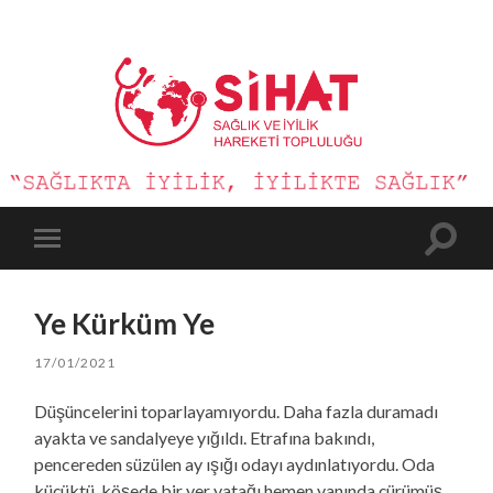
Sağlık
ve
İyilik
Hareketi
Toggle
Toggle
search
mobile
field
menu
Ye Kürküm Ye
17/01/2021
Düşüncelerini toparlayamıyordu. Daha fazla duramadı
ayakta ve sandalyeye yığıldı. Etrafına bakındı,
pencereden süzülen ay ışığı odayı aydınlatıyordu. Oda
küçüktü, köşede bir yer yatağı hemen yanında çürümüş