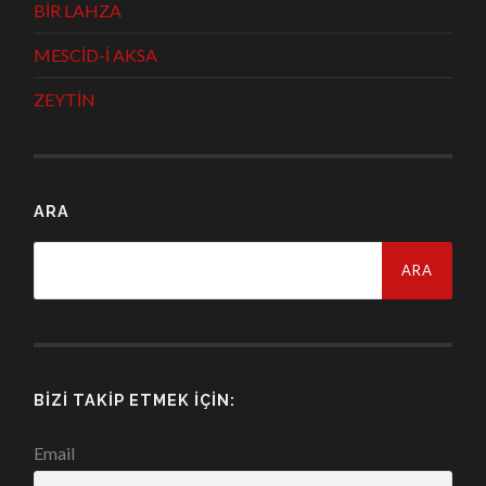
BİR LAHZA
MESCİD-İ AKSA
ZEYTİN
ARA
Arama:
BIZI TAKIP ETMEK İÇIN:
Email